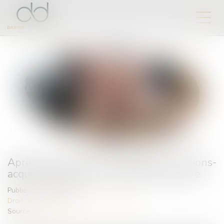
Après une pause, le marché des fusions-
acquisitions affiche des signes de reprise
Publié le :
21/11/2024
Droit des sociétés
/
Fusions et acquisitions
Source :
www.agefi.fr