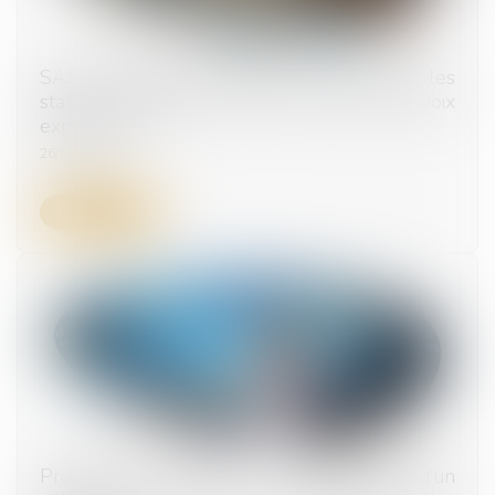
SAS et décisions collectives des associés : les
statuts peuvent-ils fixer le seuil des voix
exprimées ?
26/11/2024
Lire la suite
Procédure collective : revendication d'un