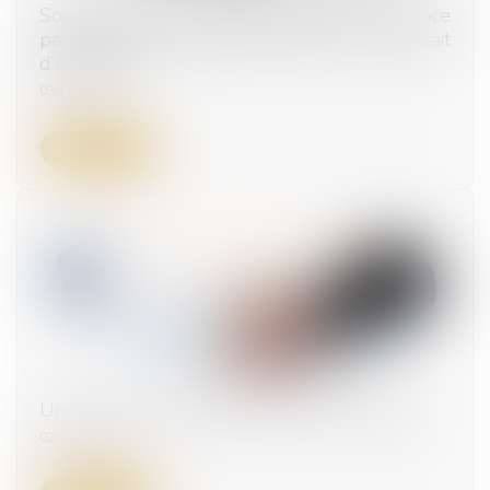
Société d’attribution d’immeubles en jouissance
partagée : des conditions strictes pour le retrait
d’un associé
03/12/2024
Lire la suite
Une cession d’entreprise rondement menée
02/12/2024