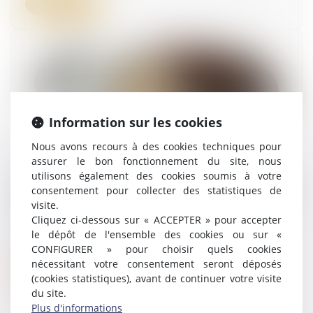
Lire la suite
Information sur les cookies
Nous avons recours à des cookies techniques pour
assurer le bon fonctionnement du site, nous
Secteur des solutions de paiement du
utilisons également des cookies soumis à votre
stationnement en France : l’Autorité autorise le
consentement pour collecter des statistiques de
rachat par le groupe EasyPark du groupe
visite.
Flowbird
Cliquez ci-dessous sur « ACCEPTER » pour accepter
le dépôt de l'ensemble des cookies ou sur «
29/11/2024
CONFIGURER » pour choisir quels cookies
nécessitant votre consentement seront déposés
Lire la suite
(cookies statistiques), avant de continuer votre visite
du site.
Plus d'informations