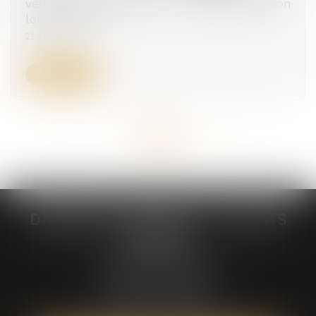
véhicule après la rupture du contrat de location
longue durée
21/11/2024
Lire la suite
<<
<
...
6
7
8
9
10
11
12
...
>
>>
DABIENS & DEMAEGDT - AVOCATS
ASSOCIES
235 Rue Hélène Boucher
Parc d'activité Jean Mermoz
34170 CASTELNAU-LE-LEZ
Tél :
04 67 42 19 10