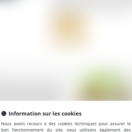
familiales, l'idée de transmettre leur en
est à la fois un rêve et un immense défi.
Lire la suite
tés de retard ne sont
bles avec les intérêts
e retard visés aux
153 et 1231-6 du Code
Information sur les cookies
Nous avons recours à des cookies techniques pour assurer le
bon fonctionnement du site, nous utilisons également des