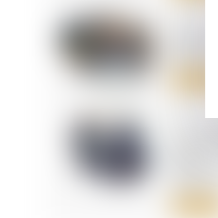
02/05/2024
Liquidatio
gérance et
de travail
Lire la suite
01/05/2024
La déci
d’adminis
terme au 
général
systém
révocation 
Lire la suite