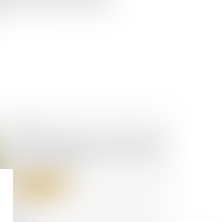
treprise à la prochaine génération
..
15/05/2024
FlexAI émerge du mode furtif
avec une levée de fonds de 28,5
millions d'euros
Lire la suite