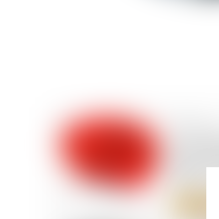
16/05/2024
Les pénali
pas cumula
légaux d
articles 1
civil
Lire la suite