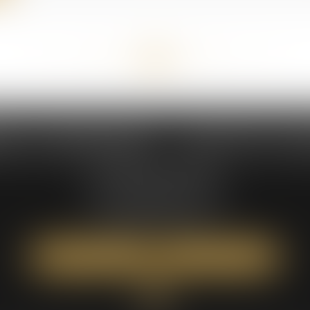
<<
<
21
22
23
24
25
26
27
>
>>
...
...
NS & DEMAEGDT - AVOCATS AS
235 Rue Hélène Boucher
Parc d'activité Jean Mermoz
34170 CASTELNAU-LE-LEZ
Tél :
04 67 42 19 10
NOUS LOCALISER
NOUS CONTACTER