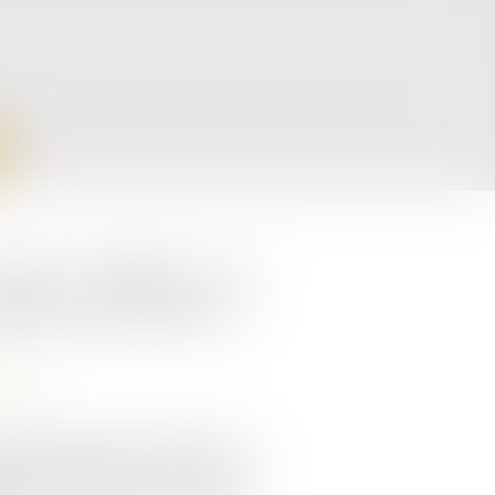
our réussir la
treprise familiale
eprise
pable de traverser les crises est
oup de dirigeants de PME et ETI