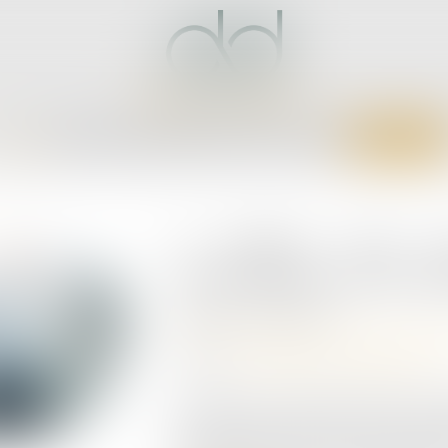
CCUEIL
CABINET
ÉQUIPE
EXPERTISES
ACTUS
SERVICES
CONTACT
4 étapes clés p
transmission d’une en
Publié le :
14/05/2024
Droit des sociétés
/
Transmission d’entr
Source :
www.decideurs-magazine.com
Construire une entreprise pérenne et ca
souvent l'œuvre d'une vie. Pour beauc