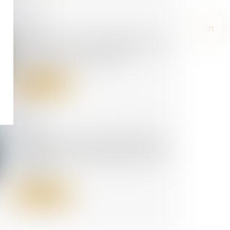
01/05/2024
Une levée de fonds pour le
premier projet d'injection de
biométhane en Europe
Lire la suite
26/04/2024
Précisions sur les conditions du
relevé de forclusion en cas de
contestation du montant de la
créance
Lire la suite