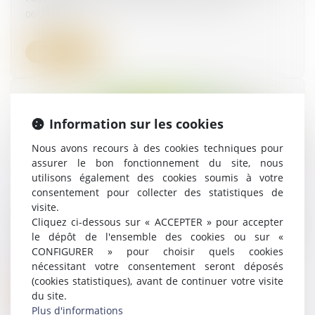
06/09/2024
Lire la suite
Information sur les cookies
Nous avons recours à des cookies techniques pour
assurer le bon fonctionnement du site, nous
utilisons également des cookies soumis à votre
consentement pour collecter des statistiques de
visite.
French Tech : les levées de fonds au deuxième
Cliquez ci-dessous sur « ACCEPTER » pour accepter
semestre impactées par l'instabilité politique ?
le dépôt de l'ensemble des cookies ou sur «
CONFIGURER » pour choisir quels cookies
04/09/2024
nécessitant votre consentement seront déposés
(cookies statistiques), avant de continuer votre visite
Lire la suite
du site.
Plus d'informations