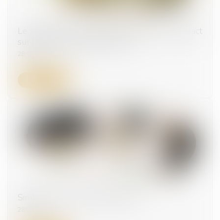
Le parcours d’une levée de fonds et son impact
sur le business d’une start-up
28/02/2024
Lire la suite
Simplifier la vie des entreprises
28/02/2024