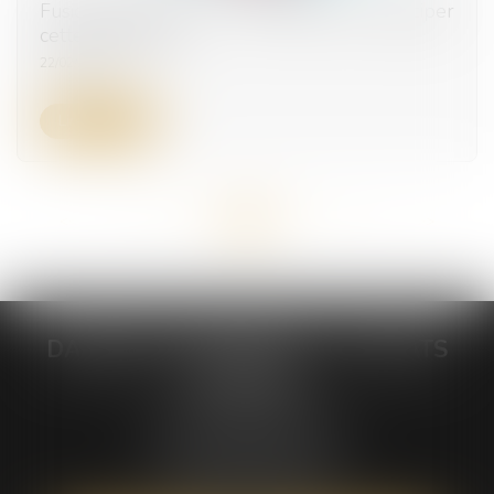
Fusion d'entreprise : comment bien anticiper
cette opération ?
22/02/2024
Lire la suite
<<
<
...
26
27
28
29
30
31
32
...
>
>>
DABIENS & DEMAEGDT - AVOCATS
ASSOCIES
235 Rue Hélène Boucher
Parc d'activité Jean Mermoz
34170 CASTELNAU-LE-LEZ
Tél :
04 67 42 19 10