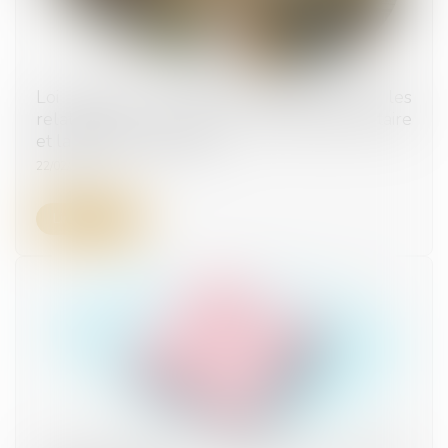
Loi Egalim 3 : vers un équilibre dans les
relations commerciales entre l’agroalimentaire
et la grande distribution
22/02/2024
Lire la suite