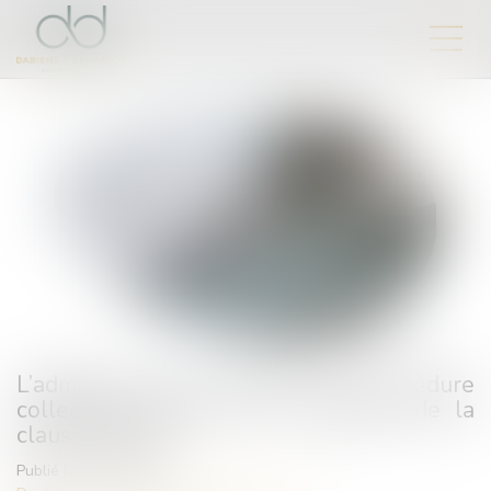
L’admission de la créance à la procédure
collective dépend de la rédaction de la
clause pénale
Publié le :
29/02/2024