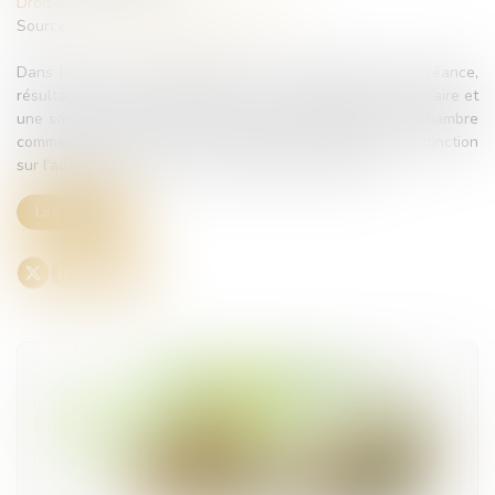
Droit des sociétés
/
Procédures collectives
Source :
www.lemag-juridique.com
Dans le cadre d’un litige portant sur l’admission d’une créance,
résultant d’un contrat de prêt entre un établissement bancaire et
une société faisant l’objet d’une procédure collective, la chambre
commerciale de la Cour de cassation a apporté une distinction
sur l’admission d’une clause de majoration d’intérêt...
Lire la suite