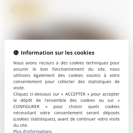
Lire la suite
Information sur les cookies
Nous avons recours à des cookies techniques pour
assurer le bon fonctionnement du site, nous
utilisons également des cookies soumis à votre
Action en fixation du loyer : l’assignation
consentement pour collecter des statistiques de
introduite auprès du juge des loyers
visite.
commerciaux sans mémoire préalable est
Cliquez ci-dessous sur « ACCEPTER » pour accepter
irrecevable
le dépôt de l'ensemble des cookies ou sur «
CONFIGURER » pour choisir quels cookies
27/02/2024
nécessitant votre consentement seront déposés
(cookies statistiques), avant de continuer votre visite
Lire la suite
du site.
Plus d'informations