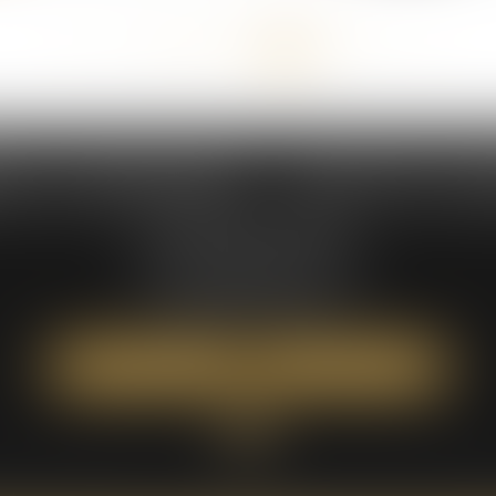
<<
<
44
45
46
47
48
49
50
>
>>
...
NS & DEMAEGDT - AVOCATS AS
235 Rue Hélène Boucher
Parc d'activité Jean Mermoz
34170 CASTELNAU-LE-LEZ
Tél :
04 67 42 19 10
NOUS LOCALISER
NOUS CONTACTER