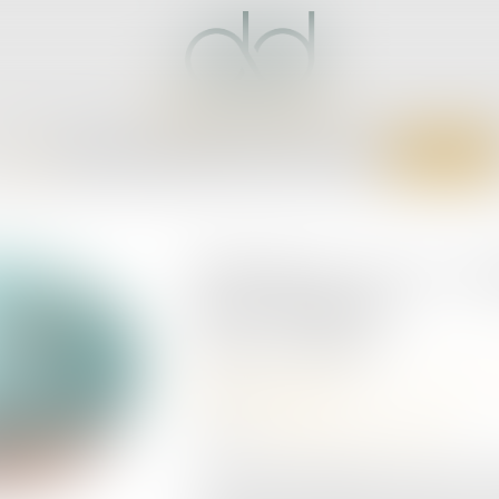
CCUEIL
CABINET
ÉQUIPE
EXPERTISES
ACTUS
SERVICES
CONTACT
Précisions sur la ca
abus d’égalité
Publié le :
12/07/2023
Droit des sociétés
/
Droit de
professionnelles
Source :
www.lemag-juridique.com
Il est parfois difficile pour un associé 