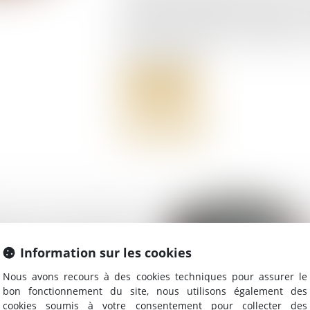
la société dont il détient des titres. L
une décision contraire à l’intérêt de
favoriser ses intérêts, au détriment de
un abus d’égalité...
Lire la suite
onds : à qui s’adresser
Information sur les cookies
Nous avons recours à des cookies techniques pour assurer le
bon fonctionnement du site, nous utilisons également des
cookies soumis à votre consentement pour collecter des