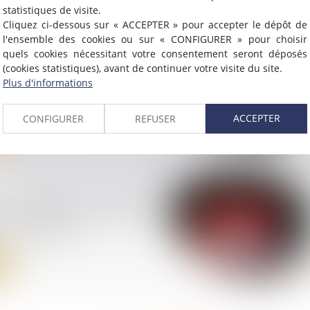
statistiques de visite.
Cliquez ci-dessous sur « ACCEPTER » pour accepter le dépôt de
l'ensemble des cookies ou sur « CONFIGURER » pour choisir
quels cookies nécessitant votre consentement seront déposés
TREIL : la location
(cookies statistiques), avant de continuer votre visite du site.
st-elle une activité
Plus d'informations
ACCEPTER
CONFIGURER
REFUSER
iété Générale - Crédit
 : retour sur une
à haut risque