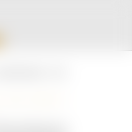
ractérisation d’un
s sociétés commerciales et
d’aligner ses intérêts avec ceux de