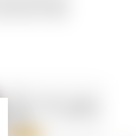
orsqu’un associé égalitaire prend
 la société, dans le seul but de
s autres associés, cela constitue
11/07/2023
Loyers commerciaux impayés et
covid-19 : des exceptions
possibles à la période de
protection
Lire la suite