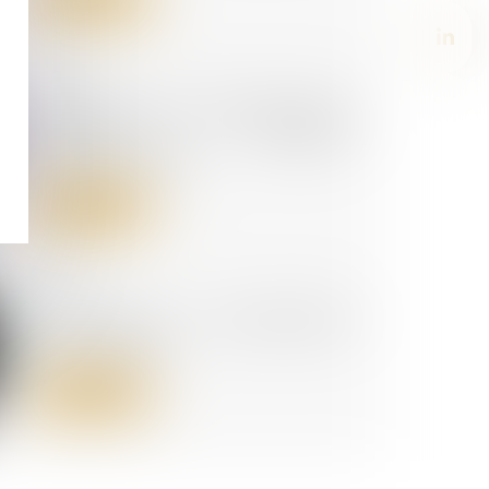
07/07/2023
Droit de suite du créancier nanti :
dernières précisions
jurisprudentielles
Lire la suite
05/07/2023
Loyers covid : la jurisprudence
est réaffirmée !
Lire la suite