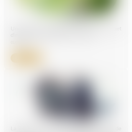
Une levée de fonds pour le premier projet
d'injection de biométhane en Europe
01/05/2024
Lire la suite
La décision du conseil d’administration de