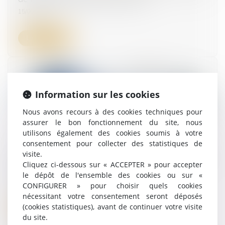
15/05/2024
Lire la suite
Information sur les cookies
Nous avons recours à des cookies techniques pour
assurer le bon fonctionnement du site, nous
utilisons également des cookies soumis à votre
consentement pour collecter des statistiques de
visite.
4 étapes clés pour réussir la transmission d’une
Cliquez ci-dessous sur « ACCEPTER » pour accepter
entreprise familiale
le dépôt de l'ensemble des cookies ou sur «
14/05/2024
CONFIGURER » pour choisir quels cookies
nécessitant votre consentement seront déposés
(cookies statistiques), avant de continuer votre visite
Lire la suite
du site.