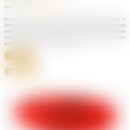
Droit des sociétés
/
Procédures collectives
Source :
www.lemag-juridique.com
En vertu de l'article L. 622-24 du Code de commerce, lorsque le
débiteur a porté une créance à la connaissance du mandataire
judiciaire, il est présumé avoir agi pour le compte du créancier
tant que celui-ci n'a pas adressé la déclaration de créance
prévue au premier alinéa du même texte...
Lire la suite