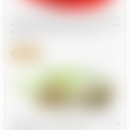
Les pénalités de retard ne sont pas cumulables
avec les intérêts légaux de retard visés aux
articles 1153 et 1231-6 du Code civil
16/05/2024
Lire la suite
FlexAI émerge du mode furtif avec une levée
de fonds de 28,5 millions d'euros