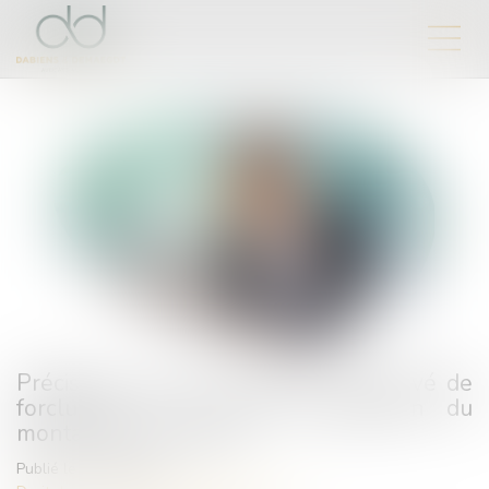
Précisions sur les conditions du relevé de
forclusion en cas de contestation du
montant de la créance
Publié le :
26/04/2024