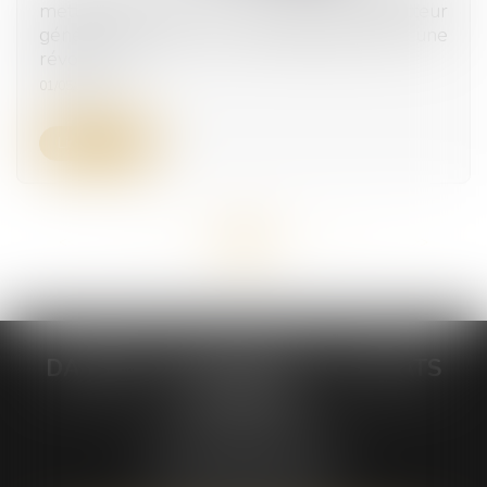
mettre un terme au mandat d’un directeur
général constitue-t-elle systématiquement une
révocation ?
01/05/2024
Lire la suite
<<
<
...
21
22
23
24
25
26
27
...
>
>>
DABIENS & DEMAEGDT - AVOCATS
ASSOCIES
235 Rue Hélène Boucher
Parc d'activité Jean Mermoz
34170 CASTELNAU-LE-LEZ