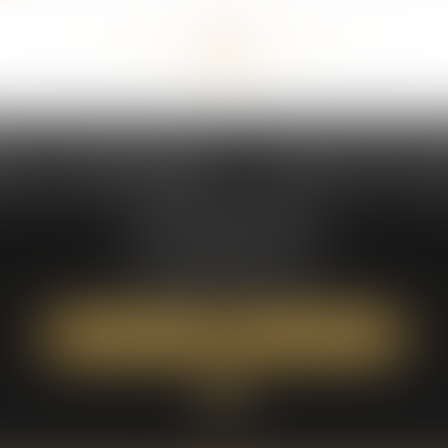
<<
<
20
21
22
23
24
25
26
>
>>
...
...
NS & DEMAEGDT - AVOCATS AS
235 Rue Hélène Boucher
Parc d'activité Jean Mermoz
34170 CASTELNAU-LE-LEZ
Tél :
04 67 42 19 10
NOUS LOCALISER
NOUS CONTACTER