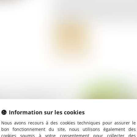
fonds d'un million d’euros fin mai et 
le marché de la sneaker premium en F
internationale avec une priorité aux marc
Lire la suite
tion du plan de
pour fraude à la loi ?
Information sur les cookies
Nous avons recours à des cookies techniques pour assurer le
bon fonctionnement du site, nous utilisons également des
cookies soumis à votre consentement pour collecter des