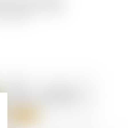
entend s'imposer comme leader sur
rance. Au programme : expansion
hés asiatiques...
29/05/2024
Mobilier reconditionné :
L'entreprise SCOP3 boucle une
levée de fonds de 5,2 M€
Lire la suite