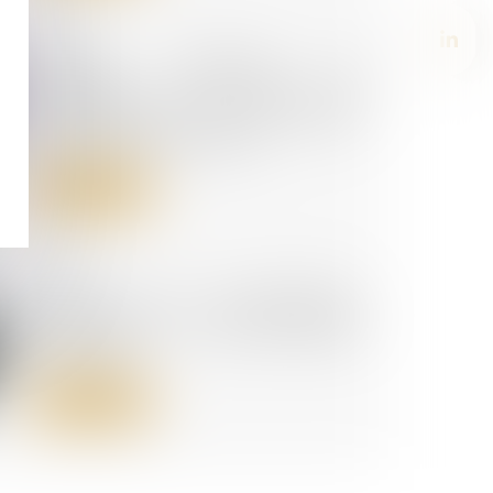
24/05/2024
Créance irrégulière et
suspension du délai de
prescription lors de la clôture
pour insuffisance d’actif
Lire la suite
23/05/2024
Contrôle des concentrations
d’entreprises : les seuils bientôt
rehaussés
Lire la suite