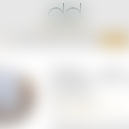
CCUEIL
CABINET
ÉQUIPE
EXPERTISES
ACTUS
SERVICES
CONTACT
Première lev
pour Belledonne, la 
qui monte
Publié le :
05/06/2024
Droit des sociétés
/
Levées de fonds
Source :
fashionunited.fr
La marque française de chaussures Be