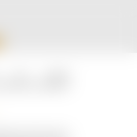
ée de fonds
marque de sneakers
lledonne a clôturé une levée de