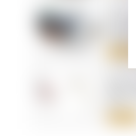
29/05/2024
Cautions, 
les soc
directo
surveillan
Lire la suite
23/05/2024
Mistral A
réaliser 
fonds reco
dollars
Lire la suite