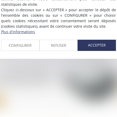
statistiques de visite.
Cliquez ci-dessous sur « ACCEPTER » pour accepter le dépôt de
avals et garanties dans
l'ensemble des cookies ou sur « CONFIGURER » pour choisir
iétés anonymes à
quels cookies nécessitant votre consentement seront déposés
ire et conseil de
(cookies statistiques), avant de continuer votre visite du site.
Plus d'informations
ce
ACCEPTER
CONFIGURER
REFUSER
I serait en passe de
une nouvelle levée de
rd de 600 millions de