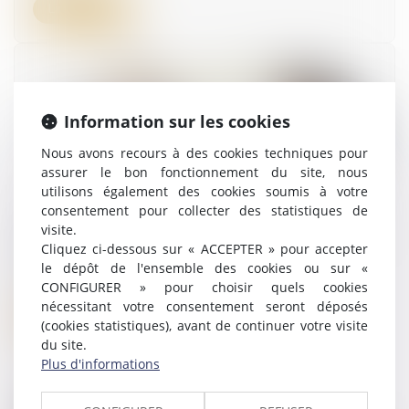
Lire la suite
Information sur les cookies
Nous avons recours à des cookies techniques pour
assurer le bon fonctionnement du site, nous
utilisons également des cookies soumis à votre
consentement pour collecter des statistiques de
Cession de parts sociales : effets de la
visite.
présomption de solidarité
Cliquez ci-dessous sur « ACCEPTER » pour accepter
le dépôt de l'ensemble des cookies ou sur «
02/10/2023
CONFIGURER » pour choisir quels cookies
nécessitant votre consentement seront déposés
Lire la suite
(cookies statistiques), avant de continuer votre visite
du site.
Plus d'informations