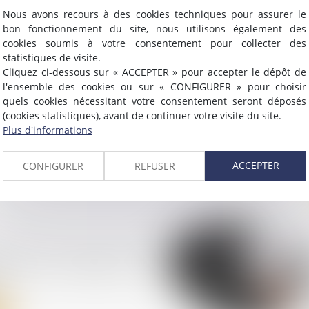
Nous avons recours à des cookies techniques pour assurer le
bon fonctionnement du site, nous utilisons également des
cookies soumis à votre consentement pour collecter des
statistiques de visite.
d’actions : gare à
Cliquez ci-dessous sur « ACCEPTER » pour accepter le dépôt de
ption en compte des
l'ensemble des cookies ou sur « CONFIGURER » pour choisir
uises !
quels cookies nécessitant votre consentement seront déposés
(cookies statistiques), avant de continuer votre visite du site.
Plus d'informations
ACCEPTER
CONFIGURER
REFUSER
sur les cas de
lement du délai de