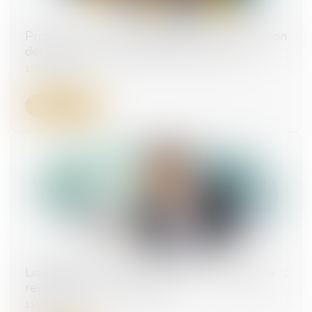
Projet de loi de simplification : mensualisation
des loyers pour les baux commerciaux
17/04/2024
Lire la suite
Liquidation d’une société de maintenance :
revendication d’un aéronef
11/04/2024