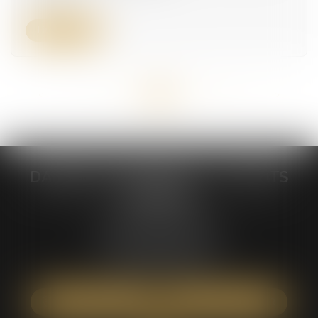
Lire la suite
<<
<
...
22
23
24
25
26
27
28
...
>
>>
DABIENS & DEMAEGDT - AVOCATS
ASSOCIES
235 Rue Hélène Boucher
Parc d'activité Jean Mermoz
34170 CASTELNAU-LE-LEZ
Tél :
04 67 42 19 10
NOUS LOCALISER
NOUS CONTACTER