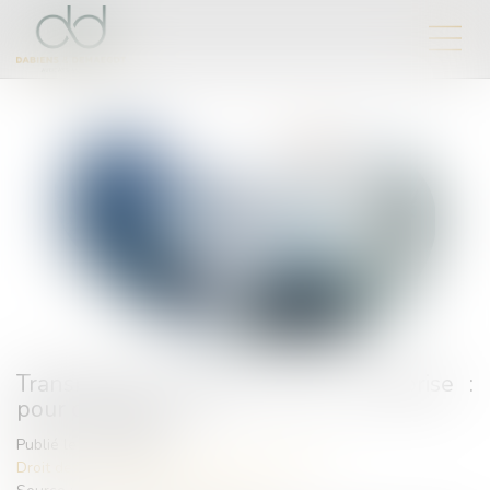
Transmission familiale d’une entreprise :
pour ou contre ?
Publié le :
22/04/2024
Droit des sociétés
/
Transmission d’entreprise