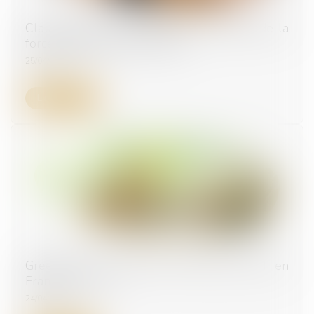
Clause de non-concurrence et primauté de la
force obligatoire des contrats
25/04/2024
Lire la suite
Greentech : une levée de fonds record en
France en 2023
24/04/2024