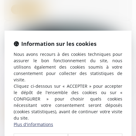
Lire la suite
Information sur les cookies
Nous avons recours à des cookies techniques pour
assurer le bon fonctionnement du site, nous
utilisons également des cookies soumis à votre
consentement pour collecter des statistiques de
visite.
Abus de position dominante et compétence du
Cliquez ci-dessous sur « ACCEPTER » pour accepter
droit de l’Union
le dépôt de l'ensemble des cookies ou sur «
18/04/2024
CONFIGURER » pour choisir quels cookies
nécessitant votre consentement seront déposés
(cookies statistiques), avant de continuer votre visite
Lire la suite
du site.
Plus d'informations