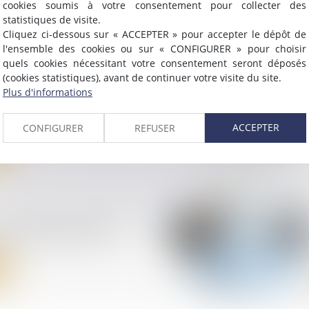
cookies soumis à votre consentement pour collecter des
statistiques de visite.
Cliquez ci-dessous sur « ACCEPTER » pour accepter le dépôt de
l'ensemble des cookies ou sur « CONFIGURER » pour choisir
quels cookies nécessitant votre consentement seront déposés
ursement du compte
(cookies statistiques), avant de continuer votre visite du site.
associé est distinct de
Plus d'informations
n de la société de régler
 parts rachetées !
ACCEPTER
CONFIGURER
REFUSER
 des menaces par IA :
sit à lever 100 M$