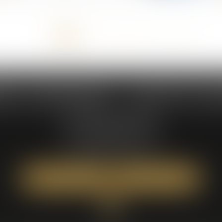
<<
<
1
2
3
4
5
6
7
>
>>
...
NS & DEMAEGDT - AVOCATS AS
235 Rue Hélène Boucher
Parc d'activité Jean Mermoz
34170 CASTELNAU-LE-LEZ
Tél :
04 67 42 19 10
NOUS LOCALISER
NOUS CONTACTER