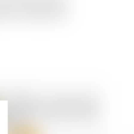
 société et de porter atteinte à
proposer à l’autre associé de lui
au sein de la société aux prix et
07/03/2025
eHP² lance une levée de fonds
participative pour concevoir des
propulseurs hybrides de drones
légers