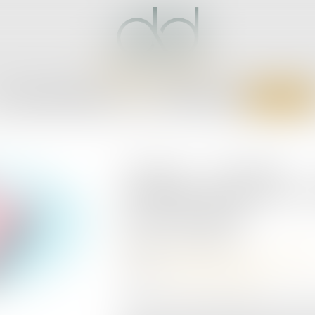
CCUEIL
CABINET
ÉQUIPE
EXPERTISES
ACTUS
SERVICES
CONTACT
Cession d’actions 
l’actionnaire pour un
qui vaut vente
Publié le :
07/03/2025
Droit des sociétés
/
Fusions et acquisit
Source :
www.actu-juridique.fr
En cas de désaccord grave et persist