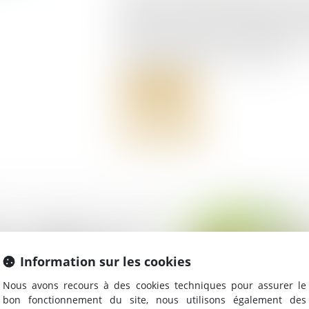
paralysie dans le fonctionnement de la
l’intérêt social, chaque associé peut 
céder la totalité de sa participation 
conditions précisés dans son offre...
Lire la suite
ion judiciaire de
 : quid des cotisations
Information sur les cookies
 pour le salarié ?
Nous avons recours à des cookies techniques pour assurer le
bon fonctionnement du site, nous utilisons également des