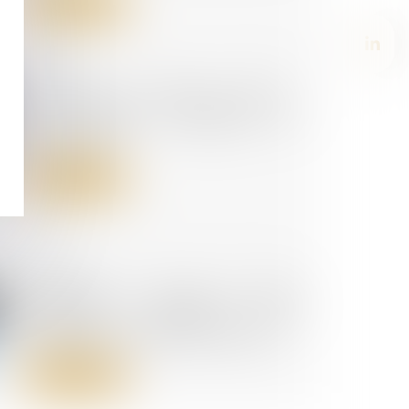
Lire la suite
28/02/2025
Tendances du M&A en 2025 :
une reprise contrastée en
perspective
Lire la suite
27/02/2025
L’instance en cours ne peut
reprendre qu’après une
déclaration de créance valable
Lire la suite