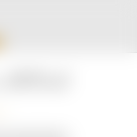
: obligations de
e levée de l’option
ions
ant susceptible d’entraîner une